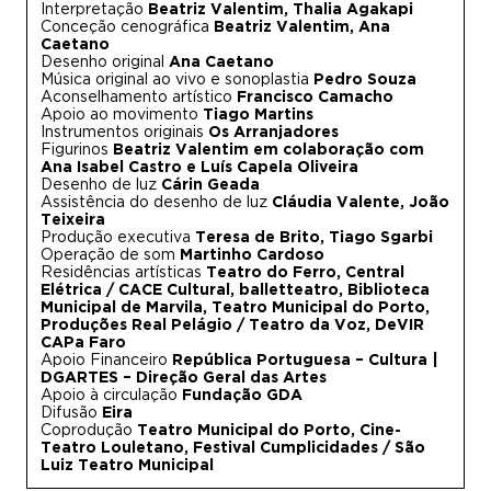
Interpretação
Beatriz Valentim, Thalia Agakapi
Conceção cenográfica
Beatriz Valentim, Ana
Caetano
Desenho original
Ana Caetano
Música original ao vivo e sonoplastia
Pedro Souza
Aconselhamento artístico
Francisco Camacho
Apoio ao movimento
Tiago Martins
Instrumentos originais
Os Arranjadores
Figurinos
Beatriz Valentim em colaboração com
Ana Isabel Castro e Luís Capela Oliveira
Desenho de luz
Cárin Geada
Assistência do desenho de luz
Cláudia Valente, João
Teixeira
Produção executiva
Teresa de Brito, Tiago Sgarbi
Operação de som
Martinho Cardoso
Residências artísticas
Teatro do Ferro, Central
Elétrica / CACE Cultural, balletteatro, Biblioteca
Municipal de Marvila, Teatro Municipal do Porto,
Produções Real Pelágio / Teatro da Voz, DeVIR
CAPa Faro
Apoio Financeiro
República Portuguesa – Cultura |
DGARTES – Direção Geral das Artes
Apoio à circulação
Fundação GDA
Difusão
Eira
Coprodução
Teatro Municipal do Porto, Cine-
Teatro Louletano, Festival Cumplicidades / São
Luiz Teatro Municipal